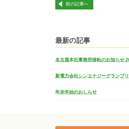
投
前の記事へ
稿
ナ
ビ
ゲ
ー
最新の記事
シ
ョ
ン
名古屋本社事務所移転のお知らせ 20
新電力会社シンエナジーグランプリ２
年末年始のおしらせ