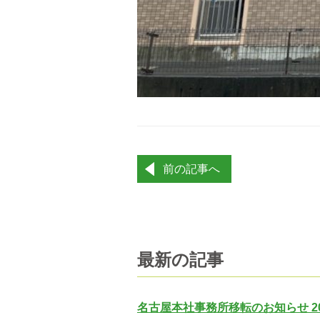
投
前の記事へ
稿
ナ
ビ
ゲ
ー
最新の記事
シ
ョ
ン
名古屋本社事務所移転のお知らせ 20