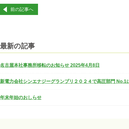
投
前の記事へ
稿
ナ
ビ
ゲ
ー
最新の記事
シ
ョ
ン
名古屋本社事務所移転のお知らせ 2025年4月8日
新電力会社シンエナジーグランプリ２０２４で高圧部門 No.
年末年始のおしらせ