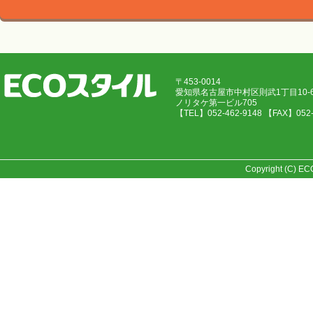
〒453-0014
愛知県名古屋市中村区則武1丁目10
ノリタケ第一ビル705
【TEL】052-462-9148 【FAX】05
Copyright (C) E