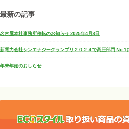
ゲ
ー
最新の記事
シ
ョ
ン
名古屋本社事務所移転のお知らせ 2025年4月8日
新電力会社シンエナジーグランプリ２０２４で高圧部門 No.
年末年始のおしらせ