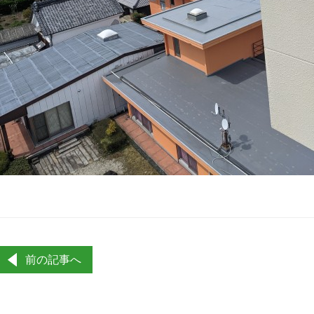
投
前の記事へ
稿
ナ
ビ