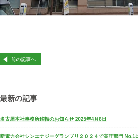
投
前の記事へ
稿
ナ
ビ
ゲ
ー
最新の記事
シ
ョ
ン
名古屋本社事務所移転のお知らせ 2025年4月8日
新電力会社シンエナジーグランプリ２０２４で高圧部門 No.